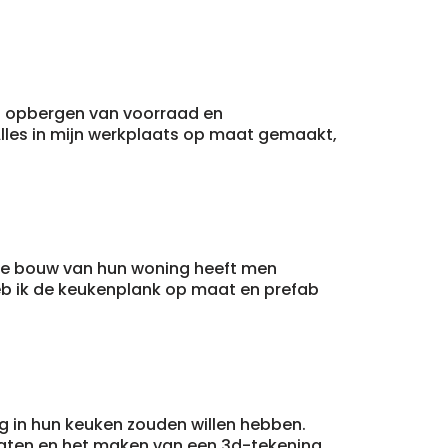
et opbergen van voorraad en
Alles in mijn werkplaats op maat gemaakt,
 de bouw van hun woning heeft men
eb ik de keukenplank op maat en prefab
ag in hun keuken zouden willen hebben.
maten en het maken van een 3d-tekening,