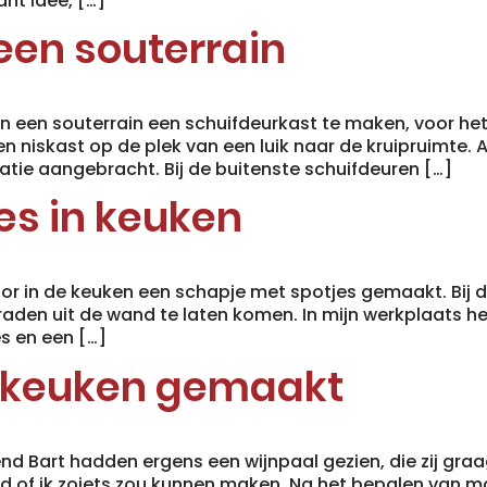
ant idee, […]
een souterrain
n een souterrain een schuifdeurkast te maken, voor h
n niskast op de plek van een luik naar de kruipruimte. 
atie aangebracht. Bij de buitenste schuifdeuren […]
es in keuken
oor in de keuken een schapje met spotjes gemaakt. Bij
aden uit de wand te laten komen. In mijn werkplaats h
s en een […]
n keuken gemaakt
nd Bart hadden ergens een wijnpaal gezien, die zij gra
d of ik zoiets zou kunnen maken. Na het bepalen van 