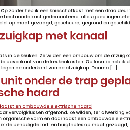
 Op zolder heb ik een knieschotkast met een draaideur
t de bestaande kast gedemonteerd, alles goed ingemet
ld, op maat gezaagd, geschuurd, gegrond en geschilde
zuigkap met kanaal
aats in de keuken. Ze wilden een ombouw om de afzuig
 de bovenkant van de keukenkasten. Op locatie heb ik 
tegen de onderkant van de afzuigkap. Daarna […]
nit onder de trap gepla
sche haard
aar vervolgklussen afgerond. Ze wilden, ter afwerking 
n organische vorm en daarnaast een ombouwde elektrisc
ik de benodigde mdf en buigtriplex op maat gezaagd, 