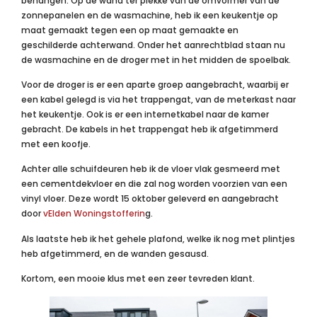
behangen. Op de wand ter plekke van de omvormer van de
zonnepanelen en de wasmachine, heb ik een keukentje op
maat gemaakt tegen een op maat gemaakte en
geschilderde achterwand. Onder het aanrechtblad staan nu
de wasmachine en de droger met in het midden de spoelbak.
Voor de droger is er een aparte groep aangebracht, waarbij er
een kabel gelegd is via het trappengat, van de meterkast naar
het keukentje. Ook is er een internetkabel naar de kamer
gebracht. De kabels in het trappengat heb ik afgetimmerd
met een koofje.
Achter alle schuifdeuren heb ik de vloer vlak gesmeerd met
een cementdekvloer en die zal nog worden voorzien van een
vinyl vloer. Deze wordt 15 oktober geleverd en aangebracht
door
vElden Woningstofferin
g.
Als laatste heb ik het gehele plafond, welke ik nog met plintjes
heb afgetimmerd, en de wanden gesausd.
Kortom, een mooie klus met een zeer tevreden klant.